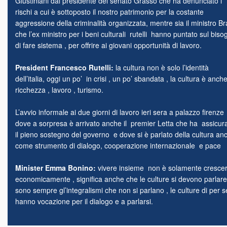
Giustiniani dal presidente del senato Grasso che ha denunciato i
rischi a cui è sottoposto il nostro patrimonio per la costante
aggressione della criminalità organizzata, mentre sia il ministro Br
che l’ex ministro per i beni culturali rutelli hanno puntato sul biso
di fare sistema , per offrire ai giovani opportunità di lavoro.
President Francesco Rutelli:
la cultura non è solo l’identità
dell’italia, oggi un po’ in crisi , un po’ sbandata , la cultura è anch
ricchezza , lavoro , turismo.
L’avvio informale ai due giorni di lavoro ieri sera a palazzo firenze
dove a sorpresa è arrivato anche il premier Letta che ha assicur
il pieno sostegno del governo e dove si è parlato della cultura an
come strumento di dialogo, cooperazione internazionale e pace
Minister Emma Bonino:
vivere insieme non è solamente cresce
economicamente , significa anche che le culture si devono parlare
sono sempre gl’integralismi che non si parlano , le culture di per s
hanno vocazione per il dialogo e a parlarsi.