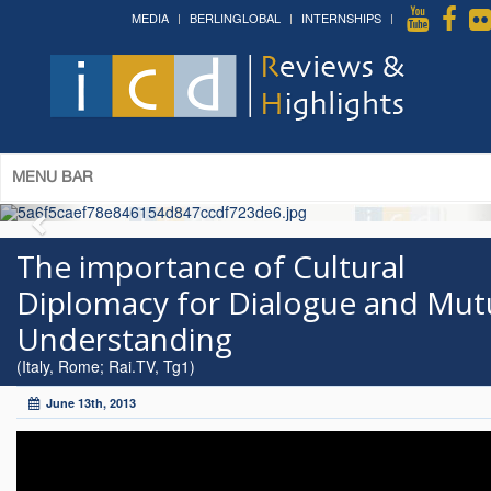
MEDIA
BERLINGLOBAL
INTERNSHIPS
The 14th World Congress of Syriac
Studies »
& The 12th Conference on Christian Arabic
Studies
(Romanian Parliament, Bucharest; August 3-7th,
2026)
More »
MENU BAR
The importance of Cultural
Diplomacy for Dialogue and Mut
Understanding
(Italy, Rome; Rai.TV, Tg1)
June 13th, 2013